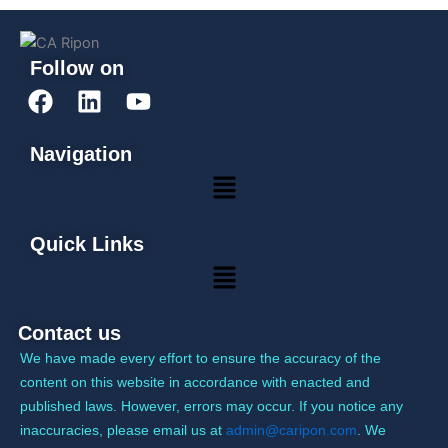
Follow on
F
L
Y
a
i
o
c
n
u
Navigation
e
k
t
Menu
b
e
u
o
d
b
o
i
e
Quick Links
k
n
Menu
Contact us
We have made every effort to ensure the accuracy of the
content on this website in accordance with enacted and
published laws. However, errors may occur. If you notice any
inaccuracies, please email us at
admin@caripon.com
. We