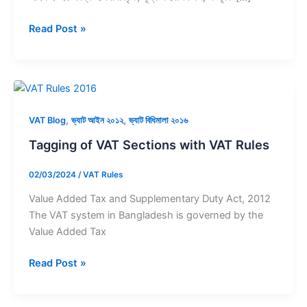
Read Post »
Tagging
of
,
,
VAT
VAT Blog
ভ্যাট আইন ২০১২
ভ্যাট বিধিমালা ২০১৬
Sections
Tagging of VAT Sections with VAT Rules
with
VAT
02/03/2024
/
VAT Rules
Rules
Value Added Tax and Supplementary Duty Act, 2012
The VAT system in Bangladesh is governed by the
Value Added Tax
Read Post »