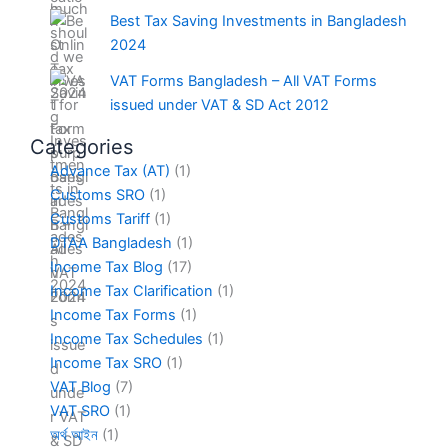
Best Tax Saving Investments in Bangladesh
2024
VAT Forms Bangladesh – All VAT Forms
issued under VAT & SD Act 2012
Categories
Advance Tax (AT)
(1)
Customs SRO
(1)
Customs Tariff
(1)
DTAA Bangladesh
(1)
Income Tax Blog
(17)
Income Tax Clarification
(1)
Income Tax Forms
(1)
Income Tax Schedules
(1)
Income Tax SRO
(1)
VAT Blog
(7)
VAT SRO
(1)
অর্থ আইন
(1)